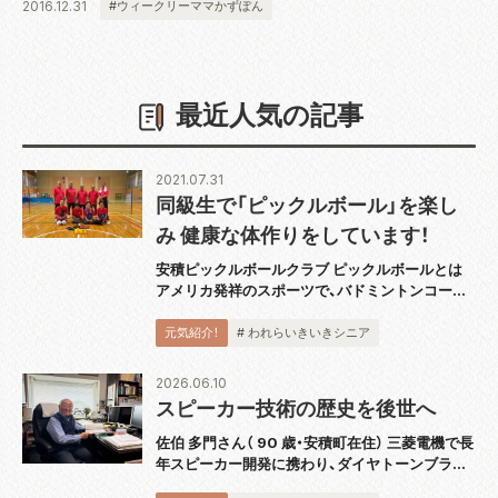
2016.12.31
#ウィークリーママかずぽん
最近人気の記事
2021.07.31
同級生で「ピックルボール」を楽し
み 健康な体作りをしています！
安積ピックルボールクラブ ピックルボールとは
アメリカ発祥のスポーツで、バドミントンコート
と同じ広さのコートで板状のパドルと呼ばれるラ
ケットを使用し、穴あきのプラスチックボールを
元気紹介！
# われらいきいきシニア
打ち合うスポーツです。運動としても緩すぎず
激...
2026.06.10
スピーカー技術の歴史を後世へ
佐伯 多門さん（ 90 歳・安積町在住） 三菱電機で長
年スピーカー開発に携わり、ダイヤトーンブラン
ドの技術発展を支えてきた佐伯多門さんは、4 月