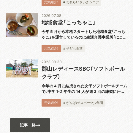
に『スピーカー技術の 100 年』完結巻を出版し、
元気紹介！
# われらいきいきシニア
2018 年から続く全 5...
2026.07.08
地域食堂「こっちゃこ」
今年 5 月から本格スタートした地域食堂「こっち
ゃこ」を運営しているのは生活介護事業所「にこっ
て」。代表の大波さんにお話を伺いました。 「障が
い者の通所障がい福祉サービスを提供しているの
元気紹介！
# 子ども食堂
ですが、利用者さんもこども食堂のス...
2023.09.30
郡山レディースSBC（ソフトボール
クラブ）
今年の 4 月に結成された女子ソフトボールチーム
で、中学 1・2 年生の 14 人が週 3 回の練習に汗を
流しています。代表の佐藤洋一さんは「自分の意
思を誰に対しても伝えられるよう、日頃の練習か
元気紹介！
# がんばれ!スポーツ少年団
ら実践しています。ソフトボ...
記事一覧