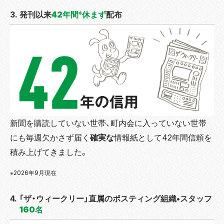
※
3. 発刊以来
42年間
休まず
配布
新聞を購読していない世帯、町内会に入っていない世帯
にも毎週欠かさず届く
確実な
情報紙として42年間信頼を
積み上げてきました。
※2026年9月現在
4. 「ザ・ウィークリー」直属のポスティング組織•スタッフ
160名