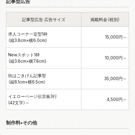
記事型広告
記事型広告 広告サイズ
掲載料金（税別）
求人コーナ一定型1枠
15,000円～
（縦3.8cm×横6.0cm)
Newスポット1枠
10,000円～
（縦3.8cm×横7.8cm)
街はごきげん記事型
35,000円～
（縦8.1cm×横6.5cm）
イエローページ伝言板3行
4,500円～
(42文字）～
制作料•その他