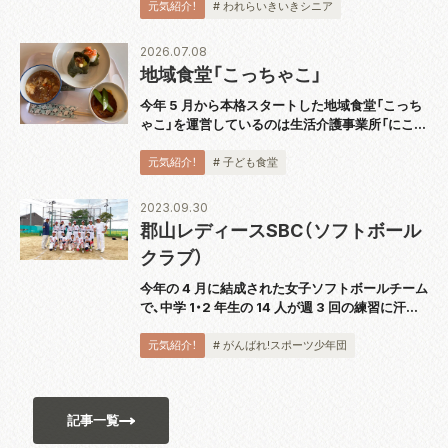
ケットを使用し、穴あきのプラスチックボールを
元気紹介！
# われらいきいきシニア
打ち合うスポーツです。運動としても緩すぎず
激...
2026.07.08
地域食堂「こっちゃこ」
今年 5 月から本格スタートした地域食堂「こっち
ゃこ」を運営しているのは生活介護事業所「にこっ
て」。代表の大波さんにお話を伺いました。 「障が
い者の通所障がい福祉サービスを提供しているの
元気紹介！
# 子ども食堂
ですが、利用者さんもこども食堂のス...
2023.09.30
郡山レディースSBC（ソフトボール
クラブ）
今年の 4 月に結成された女子ソフトボールチーム
で、中学 1・2 年生の 14 人が週 3 回の練習に汗を
流しています。代表の佐藤洋一さんは「自分の意
思を誰に対しても伝えられるよう、日頃の練習か
元気紹介！
# がんばれ!スポーツ少年団
ら実践しています。ソフトボ...
記事一覧