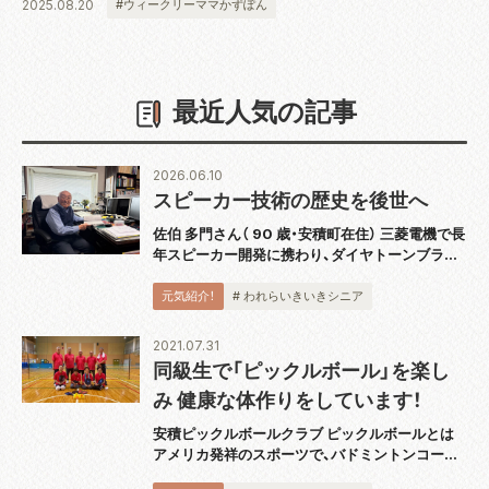
2025.08.20
#ウィークリーママかずぽん
最近人気の記事
2026.06.10
スピーカー技術の歴史を後世へ
佐伯 多門さん（ 90 歳・安積町在住） 三菱電機で長
年スピーカー開発に携わり、ダイヤトーンブラン
ドの技術発展を支えてきた佐伯多門さんは、4 月
に『スピーカー技術の 100 年』完結巻を出版し、
元気紹介！
# われらいきいきシニア
2018 年から続く全 5...
2021.07.31
同級生で「ピックルボール」を楽し
み 健康な体作りをしています！
安積ピックルボールクラブ ピックルボールとは
アメリカ発祥のスポーツで、バドミントンコート
と同じ広さのコートで板状のパドルと呼ばれるラ