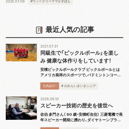
2025.07.09
#ウィークリーママかずぽん
最近人気の記事
2021.07.31
同級生で「ピックルボール」を楽し
み 健康な体作りをしています！
安積ピックルボールクラブ ピックルボールとは
アメリカ発祥のスポーツで、バドミントンコート
と同じ広さのコートで板状のパドルと呼ばれるラ
ケットを使用し、穴あきのプラスチックボールを
元気紹介！
# われらいきいきシニア
打ち合うスポーツです。運動としても緩すぎず
激...
2026.06.10
スピーカー技術の歴史を後世へ
佐伯 多門さん（ 90 歳・安積町在住） 三菱電機で長
年スピーカー開発に携わり、ダイヤトーンブラン
ドの技術発展を支えてきた佐伯多門さんは、4 月