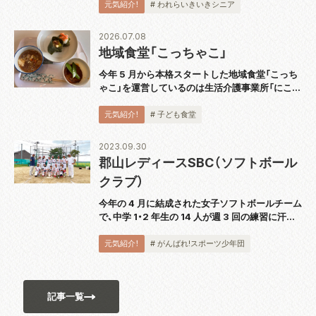
に『スピーカー技術の 100 年』完結巻を出版し、
元気紹介！
# われらいきいきシニア
2018 年から続く全 5...
2026.07.08
地域食堂「こっちゃこ」
今年 5 月から本格スタートした地域食堂「こっち
ゃこ」を運営しているのは生活介護事業所「にこっ
て」。代表の大波さんにお話を伺いました。 「障が
い者の通所障がい福祉サービスを提供しているの
元気紹介！
# 子ども食堂
ですが、利用者さんもこども食堂のス...
2023.09.30
郡山レディースSBC（ソフトボール
クラブ）
今年の 4 月に結成された女子ソフトボールチーム
で、中学 1・2 年生の 14 人が週 3 回の練習に汗を
流しています。代表の佐藤洋一さんは「自分の意
思を誰に対しても伝えられるよう、日頃の練習か
元気紹介！
# がんばれ!スポーツ少年団
ら実践しています。ソフトボ...
記事一覧