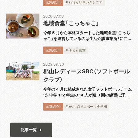
に『スピーカー技術の 100 年』完結巻を出版し、
元気紹介！
# われらいきいきシニア
2018 年から続く全 5...
2026.07.08
地域食堂「こっちゃこ」
今年 5 月から本格スタートした地域食堂「こっち
ゃこ」を運営しているのは生活介護事業所「にこっ
て」。代表の大波さんにお話を伺いました。 「障が
い者の通所障がい福祉サービスを提供しているの
元気紹介！
# 子ども食堂
ですが、利用者さんもこども食堂のス...
2023.09.30
郡山レディースSBC（ソフトボール
クラブ）
今年の 4 月に結成された女子ソフトボールチーム
で、中学 1・2 年生の 14 人が週 3 回の練習に汗を
流しています。代表の佐藤洋一さんは「自分の意
思を誰に対しても伝えられるよう、日頃の練習か
元気紹介！
# がんばれ!スポーツ少年団
ら実践しています。ソフトボ...
記事一覧