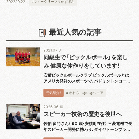
2022.10.22
#ウィークリーママかずぽん
最近人気の記事
2021.07.31
同級生で「ピックルボール」を楽し
み 健康な体作りをしています！
安積ピックルボールクラブ ピックルボールとは
アメリカ発祥のスポーツで、バドミントンコート
と同じ広さのコートで板状のパドルと呼ばれるラ
ケットを使用し、穴あきのプラスチックボールを
元気紹介！
# われらいきいきシニア
打ち合うスポーツです。運動としても緩すぎず
激...
2026.06.10
スピーカー技術の歴史を後世へ
佐伯 多門さん（ 90 歳・安積町在住） 三菱電機で長
年スピーカー開発に携わり、ダイヤトーンブラン
ドの技術発展を支えてきた佐伯多門さんは、4 月