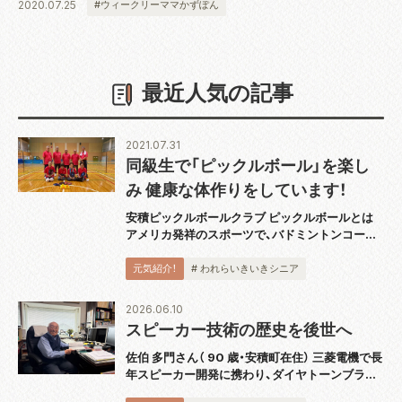
2020.07.25
#ウィークリーママかずぽん
最近人気の記事
2021.07.31
同級生で「ピックルボール」を楽し
み 健康な体作りをしています！
安積ピックルボールクラブ ピックルボールとは
アメリカ発祥のスポーツで、バドミントンコート
と同じ広さのコートで板状のパドルと呼ばれるラ
ケットを使用し、穴あきのプラスチックボールを
元気紹介！
# われらいきいきシニア
打ち合うスポーツです。運動としても緩すぎず
激...
2026.06.10
スピーカー技術の歴史を後世へ
佐伯 多門さん（ 90 歳・安積町在住） 三菱電機で長
年スピーカー開発に携わり、ダイヤトーンブラン
ドの技術発展を支えてきた佐伯多門さんは、4 月