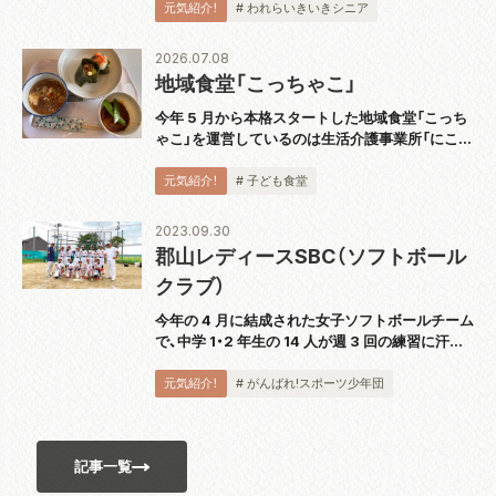
に『スピーカー技術の 100 年』完結巻を出版し、
元気紹介！
# われらいきいきシニア
2018 年から続く全 5...
2026.07.08
地域食堂「こっちゃこ」
今年 5 月から本格スタートした地域食堂「こっち
ゃこ」を運営しているのは生活介護事業所「にこっ
て」。代表の大波さんにお話を伺いました。 「障が
い者の通所障がい福祉サービスを提供しているの
元気紹介！
# 子ども食堂
ですが、利用者さんもこども食堂のス...
2023.09.30
郡山レディースSBC（ソフトボール
クラブ）
今年の 4 月に結成された女子ソフトボールチーム
で、中学 1・2 年生の 14 人が週 3 回の練習に汗を
流しています。代表の佐藤洋一さんは「自分の意
思を誰に対しても伝えられるよう、日頃の練習か
元気紹介！
# がんばれ!スポーツ少年団
ら実践しています。ソフトボ...
記事一覧