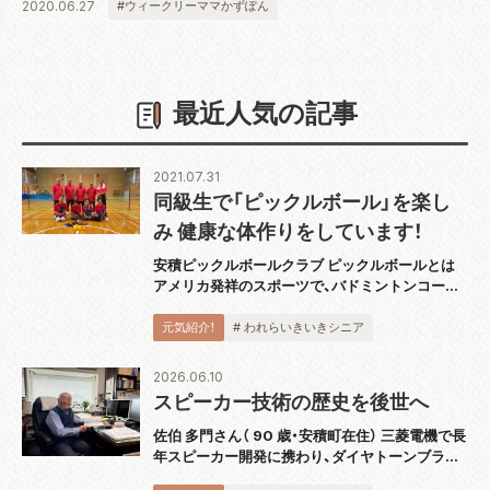
2020.06.27
#ウィークリーママかずぽん
最近人気の記事
2021.07.31
同級生で「ピックルボール」を楽し
み 健康な体作りをしています！
安積ピックルボールクラブ ピックルボールとは
アメリカ発祥のスポーツで、バドミントンコート
と同じ広さのコートで板状のパドルと呼ばれるラ
ケットを使用し、穴あきのプラスチックボールを
元気紹介！
# われらいきいきシニア
打ち合うスポーツです。運動としても緩すぎず
激...
2026.06.10
スピーカー技術の歴史を後世へ
佐伯 多門さん（ 90 歳・安積町在住） 三菱電機で長
年スピーカー開発に携わり、ダイヤトーンブラン
ドの技術発展を支えてきた佐伯多門さんは、4 月