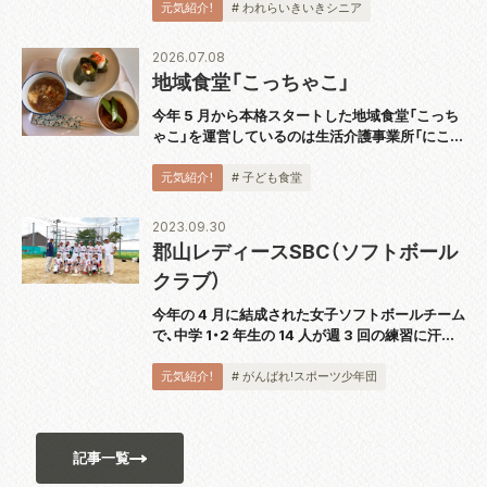
に『スピーカー技術の 100 年』完結巻を出版し、
元気紹介！
# われらいきいきシニア
2018 年から続く全 5...
2026.07.08
地域食堂「こっちゃこ」
今年 5 月から本格スタートした地域食堂「こっち
ゃこ」を運営しているのは生活介護事業所「にこっ
て」。代表の大波さんにお話を伺いました。 「障が
い者の通所障がい福祉サービスを提供しているの
元気紹介！
# 子ども食堂
ですが、利用者さんもこども食堂のス...
2023.09.30
郡山レディースSBC（ソフトボール
クラブ）
今年の 4 月に結成された女子ソフトボールチーム
で、中学 1・2 年生の 14 人が週 3 回の練習に汗を
流しています。代表の佐藤洋一さんは「自分の意
思を誰に対しても伝えられるよう、日頃の練習か
元気紹介！
# がんばれ!スポーツ少年団
ら実践しています。ソフトボ...
記事一覧