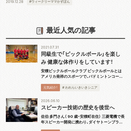
2019.12.28
#ウィークリーママかずぽん
最近人気の記事
2021.07.31
同級生で「ピックルボール」を楽し
み 健康な体作りをしています！
安積ピックルボールクラブ ピックルボールとは
アメリカ発祥のスポーツで、バドミントンコート
と同じ広さのコートで板状のパドルと呼ばれるラ
ケットを使用し、穴あきのプラスチックボールを
元気紹介！
# われらいきいきシニア
打ち合うスポーツです。運動としても緩すぎず
激...
2026.06.10
スピーカー技術の歴史を後世へ
佐伯 多門さん（ 90 歳・安積町在住） 三菱電機で長
年スピーカー開発に携わり、ダイヤトーンブラン
ドの技術発展を支えてきた佐伯多門さんは、4 月