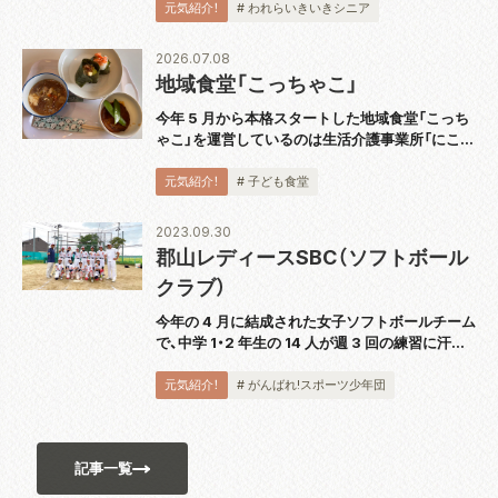
に『スピーカー技術の 100 年』完結巻を出版し、
元気紹介！
# われらいきいきシニア
2018 年から続く全 5...
2026.07.08
地域食堂「こっちゃこ」
今年 5 月から本格スタートした地域食堂「こっち
ゃこ」を運営しているのは生活介護事業所「にこっ
て」。代表の大波さんにお話を伺いました。 「障が
い者の通所障がい福祉サービスを提供しているの
元気紹介！
# 子ども食堂
ですが、利用者さんもこども食堂のス...
2023.09.30
郡山レディースSBC（ソフトボール
クラブ）
今年の 4 月に結成された女子ソフトボールチーム
で、中学 1・2 年生の 14 人が週 3 回の練習に汗を
流しています。代表の佐藤洋一さんは「自分の意
思を誰に対しても伝えられるよう、日頃の練習か
元気紹介！
# がんばれ!スポーツ少年団
ら実践しています。ソフトボ...
記事一覧