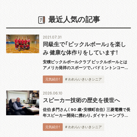
最近人気の記事
2021.07.31
同級生で「ピックルボール」を楽し
み 健康な体作りをしています！
安積ピックルボールクラブ ピックルボールとは
アメリカ発祥のスポーツで、バドミントンコート
と同じ広さのコートで板状のパドルと呼ばれるラ
ケットを使用し、穴あきのプラスチックボールを
元気紹介！
# われらいきいきシニア
打ち合うスポーツです。運動としても緩すぎず
激...
2026.06.10
スピーカー技術の歴史を後世へ
佐伯 多門さん（ 90 歳・安積町在住） 三菱電機で長
年スピーカー開発に携わり、ダイヤトーンブラン
ドの技術発展を支えてきた佐伯多門さんは、4 月
に『スピーカー技術の 100 年』完結巻を出版し、
元気紹介！
# われらいきいきシニア
2018 年から続く全 5...