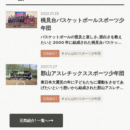
2022.01.29
桃見台バスケットボールスポーツ少
年団
バスケットボールの普及と楽しさ、面白さを教え
たいと 2000 年に結成された桃見台バスケット
ボールスポーツ少年団。「仲良く・楽しく・一生懸
命」をチームスローガンに小学1 ～ 6年生 35 名で
元気紹介！
# がんばれ!スポーツ少年団
活動しています。監督の橋本孝...
2021.11.27
郡山アスレチックススポーツ少年団
東日本大震災の年に子どもたちに運動をさせてあ
げたいという想いから結成された郡山アスレチッ
クススポーツ少年団は、今年の11 月に 10 周年を
迎えた軟式野球チームです。団員は小学 2 ～ 6 年
元気紹介！
# がんばれ!スポーツ少年団
生の 17 名で週に 2 回...
元気紹介！ 一覧へ