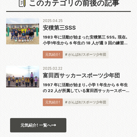
このカテゴリの前後の記事
2025.04.25
安積第三SSS
1983 年に活動が始まった安積第三 SSS。現在、
小学1年生から 6 年生の 18 人が週 3 回の練習に
汗を流します。代表の佐藤学さんは「サッカーを
通じて、挨拶、礼儀作法、感謝の気持ちを学んでほ
元気紹介！
# がんばれ!スポーツ少年団
しいですね。そして、サ...
2025.02.22
富田西サッカースポーツ少年団
1997 年に活動が始まり、小学 1 年生から 6 年生
の 22 人が所属している富田西サッカースポーツ
少年団。代表の山田拓哉さんは「プレーや練習に
こだわりを持って、サッカーに臨んでほしいです
元気紹介！
# がんばれ!スポーツ少年団
ね」と話します。 ちょこっと...
元気紹介！ 一覧へ