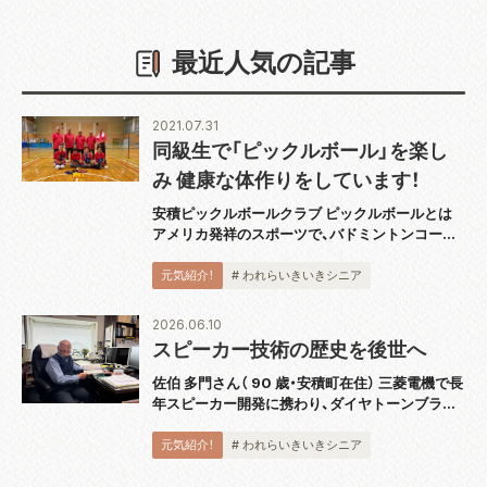
最近人気の記事
2021.07.31
同級生で「ピックルボール」を楽し
み 健康な体作りをしています！
安積ピックルボールクラブ ピックルボールとは
アメリカ発祥のスポーツで、バドミントンコート
と同じ広さのコートで板状のパドルと呼ばれるラ
ケットを使用し、穴あきのプラスチックボールを
元気紹介！
# われらいきいきシニア
打ち合うスポーツです。運動としても緩すぎず
激...
2026.06.10
スピーカー技術の歴史を後世へ
佐伯 多門さん（ 90 歳・安積町在住） 三菱電機で長
年スピーカー開発に携わり、ダイヤトーンブラン
ドの技術発展を支えてきた佐伯多門さんは、4 月
に『スピーカー技術の 100 年』完結巻を出版し、
元気紹介！
# われらいきいきシニア
2018 年から続く全 5...