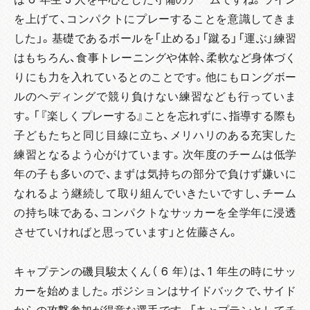
を上げて、コンパクトにプレーすることを意識してきま
した」。基礎であるボールを「止める」「蹴る」「運ぶ」練習
はもちろん、食事トレーニングや体幹、柔軟など身体づく
りにも力を入れているとのことです。他にもロングボー
ルのヘディングで競り負けない練習なども行っていま
す。「『楽しくプレーする』ことを忘れずに、指導する際も
子どもたちと同じ目線に立ち、メリハリのある充実した
練習となるよう心がけています。次年度のチームは低学
年の子も多いので、まずは気持ちの部分で負けず嫌いに
なれるよう継続して取り組んでいきたいですし、チーム
の持ち味である、コンパクトなサッカーを全学年に浸透
させていければと思っています」と佐藤さん。
キャプテンの磯貝駿太くん（ 6 年）は、1 年生の時にサッ
カーを始めました。ポジションはサイドバックで、サイド