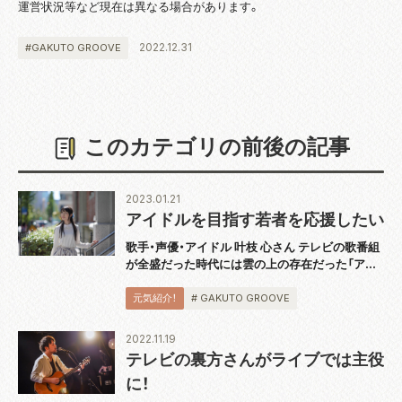
運営状況等など現在は異なる場合があります。
2022.12.31
#GAKUTO GROOVE
このカテゴリの前後の記事
2023.01.21
アイドルを目指す若者を応援したい
歌手・声優・アイドル 叶枝 心さん テレビの歌番組
が全盛だった時代には雲の上の存在だった「アイ
ドル」ですが、今やご当地アイドル、地下アイドル
など、テレビ以外の動画配信サイトや SNS といっ
元気紹介！
# GAKUTO GROOVE
たメディアを通して活動する若い...
2022.11.19
テレビの裏方さんがライブでは主役
に！