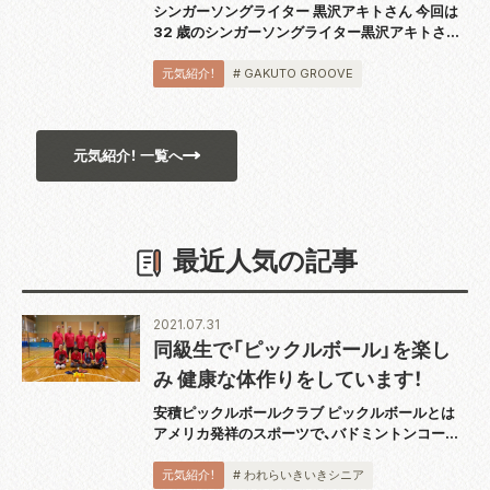
シンガーソングライター 黒沢アキトさん 今回は
32 歳のシンガーソングライター黒沢アキトさん
をご紹介します。郡山で生まれ育った黒沢さん
は、アコースティックギター弾き語りのソロアー
元気紹介！
# GAKUTO GROOVE
ティストとして、今年も数々の音楽イベント...
元気紹介！ 一覧へ
最近人気の記事
2021.07.31
同級生で「ピックルボール」を楽し
み 健康な体作りをしています！
安積ピックルボールクラブ ピックルボールとは
アメリカ発祥のスポーツで、バドミントンコート
と同じ広さのコートで板状のパドルと呼ばれるラ
ケットを使用し、穴あきのプラスチックボールを
元気紹介！
# われらいきいきシニア