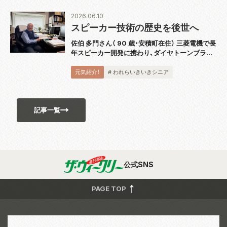
打ち合うスポーツです。運動としても緩すぎず
激...
2026.06.10
スピーカー技術の歴史を後世へ
佐伯 多門さん（ 90 歳・安積町在住） 三菱電機で長
年スピーカー開発に携わり、ダイヤトーンブラン
ドの技術発展を支えてきた佐伯多門さんは、4 月
に『スピーカー技術の 100 年』完結巻を出版し、
元気紹介！
# われらいきいきシニア
2018 年から続く全 5...
記事一覧
公式SNS
PAGE TOP