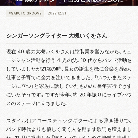
2022.12.31
#GAKUTO GROOVE
シンガーソングライター 大槻いくをさん
現在 40 歳の大槻いくをさんは塗装業を営みながら、ミュ
ージシャン活動を行う 4 児の父。10 代からバンド活動を
していましたが21歳の時、長女の誕生を機に音楽を辞め、
仕事と子育てに全力を注いできました。「いつかまたステ
ージに立つ」と家族に話していたものの、長年実行できず
にいたそうです。ですが今年、約 20 年振りにライブハウ
スのステージに立ちました。
スタイルはアコースティックギターによる弾き語りで、
バンド時代よりも優しく聞く人を励ます歌詞も増えまし
た。11 月に発表した「ぽろん」のような心の機微を表現し