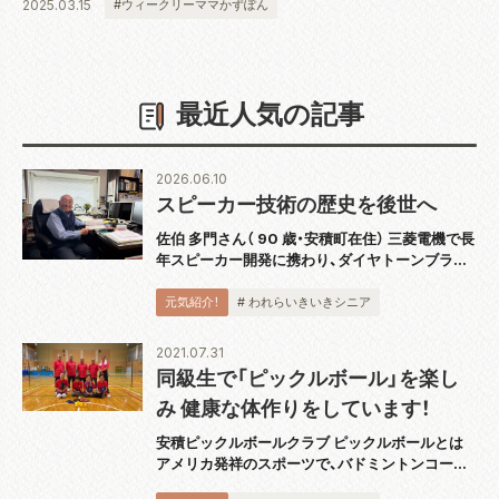
2025.03.15
#ウィークリーママかずぽん
最近人気の記事
2026.06.10
スピーカー技術の歴史を後世へ
佐伯 多門さん（ 90 歳・安積町在住） 三菱電機で長
年スピーカー開発に携わり、ダイヤトーンブラン
ドの技術発展を支えてきた佐伯多門さんは、4 月
に『スピーカー技術の 100 年』完結巻を出版し、
元気紹介！
# われらいきいきシニア
2018 年から続く全 5...
2021.07.31
同級生で「ピックルボール」を楽し
み 健康な体作りをしています！
安積ピックルボールクラブ ピックルボールとは
アメリカ発祥のスポーツで、バドミントンコート
と同じ広さのコートで板状のパドルと呼ばれるラ