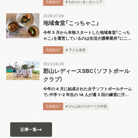
ケットを使用し、穴あきのプラスチックボールを
元気紹介！
# われらいきいきシニア
打ち合うスポーツです。運動としても緩すぎず
激...
2026.07.08
地域食堂「こっちゃこ」
今年 5 月から本格スタートした地域食堂「こっち
ゃこ」を運営しているのは生活介護事業所「にこっ
て」。代表の大波さんにお話を伺いました。 「障が
い者の通所障がい福祉サービスを提供しているの
元気紹介！
# 子ども食堂
ですが、利用者さんもこども食堂のス...
2023.09.30
郡山レディースSBC（ソフトボール
クラブ）
今年の 4 月に結成された女子ソフトボールチーム
で、中学 1・2 年生の 14 人が週 3 回の練習に汗を
流しています。代表の佐藤洋一さんは「自分の意
思を誰に対しても伝えられるよう、日頃の練習か
元気紹介！
# がんばれ!スポーツ少年団
ら実践しています。ソフトボ...
記事一覧