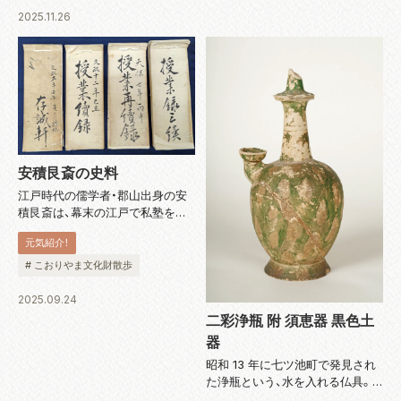
在の鐘楼堂の梵鐘は平成 9...
2025.11.26
安積艮斎の史料
江戸時代の儒学者・郡山出身の安
積艮斎は、幕末の江戸で私塾を開
き、吉田松陰・岩崎弥太郎・高杉晋
元気紹介！
作らが艮斎のもとで学びました。
その門人は 3,000 人と言われ、門
# こおりやま文化財散歩
人帳や関連史料が、安積国造神社
内の安積艮斎記念館で公開され
2025.09.24
て...
二彩浄瓶 附 須恵器 黒色土
器
昭和 13 年に七ツ池町で発見され
た浄瓶という、水を入れる仏具。
複数の釉をかける技術はペルシャ