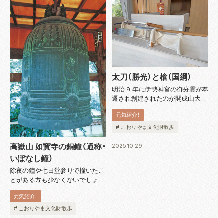
太刀（勝光）と槍（国綱）
明治 9 年に伊勢神宮の御分霊が奉
遷され創建されたのが開成山大神
宮。この時伊勢神宮から御神宝と
元気紹介！
して撤下されたものが、室町時代
に制作された刀匠勝光作の太刀
# こおりやま文化財散歩
と、桃山時代に制作されたとされ
る槍。境内の宝物殿に収蔵されて
高嶽山 如寳寺の銅鐘（通称・
2025.10.29
いて、春...
いぼなし鐘）
除夜の鐘や七日堂参りで撞いたこ
とがある方も少なくないでしょ
う。上部の乳の間に通常見られる
元気紹介！
イボがなく、代わりに五字四行ず
つの真言が陽鋳された珍しい鐘
# こおりやま文化財散歩
で、口径 83.5 cm 高さ 112 cm。現