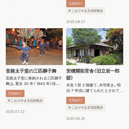
元気紹介！
から中国に伝わり、唐時代に唐三
彩が作られました。唐三彩は奈良
# こおりやま文化財散歩
時代に日本へ伝わり、奈良の都周
辺でよく似た奈良三彩（二彩）が作
2025.08.27
られ...
安積開拓官舎（旧立岩一郎
音路太子堂の三匹獅子舞
邸）
音路太子堂に奉納される三匹獅子
舞は、寛永 20 年（ 1643 年）頃、戦
木造 1 部 2 階建て、木羽葺き。明
火で焼けた太子堂を再建した際に
治 7 年頃に建てられたとされてい
元気紹介！
復活したとされています。氏子に
ます。当時は「福島県開拓掛」職員
よって代々継承されてきました
元気紹介！
# こおりやま文化財散歩
用官舎 3 棟のうちの 1 棟として使
が、現在では保存会がその役を担
用されました。明治 12 年の安積
# こおりやま文化財散歩
い、小学 3 ～ 6 年の男...
2025.07.23
疏水着工式に出席した伊藤博文内
務卿が宿泊した...
2025.06.25