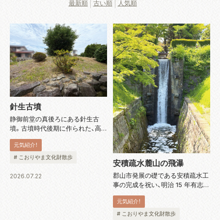
最新順
古い順
人気順
針生古墳
静御前堂の真後ろにある針生古
墳。古墳時代後期に作られた、高
さ 3 m、直径 13 mほどの円墳で
元気紹介！
す。大槻地区にはかつて 100 基以
上の古墳があり、出土品も数多く
# こおりやま文化財散歩
安積疏水麓山の飛瀑
残されていますが、現在ではほと
んどが破壊されてしまっている...
郡山市発展の礎である安積疏水工
2026.07.22
事の完成を祝い、明治 15 年有志に
よって麓山公園内に造られた人工
元気紹介！
の滝。堤長 14 m・堤高 8 m・水路
延長 23 m の石造建造物です。そ
# こおりやま文化財散歩