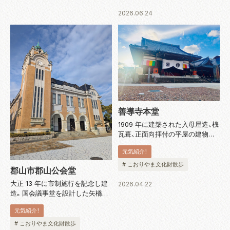
の後滝の大半は埋められていまし
たが、平成 3 年...
2026.06.24
善導寺本堂
1909 年に建築された入母屋造、桟
瓦葺、正面向拝付の平屋の建物で
す。質素な外観の印象に比べ、内
元気紹介！
陣周りの仕上げは贅を尽くし、彫
刻や欄間で飾って彩色し、長押上
# こおりやま文化財散歩
郡山市郡山公会堂
部の和紙を下地とした漆塗り彩色
も注目すべきもの。中央にある龍
大正 13 年に市制施行を記念し建
2026.04.22
の彫...
造。国会議事堂を設計した矢橋賢
吉の監修で、オランダ・ハーグの平
元気紹介！
和宮などを参考に設計されたと言
われています。ネオ・ルネサンス
# こおりやま文化財散歩