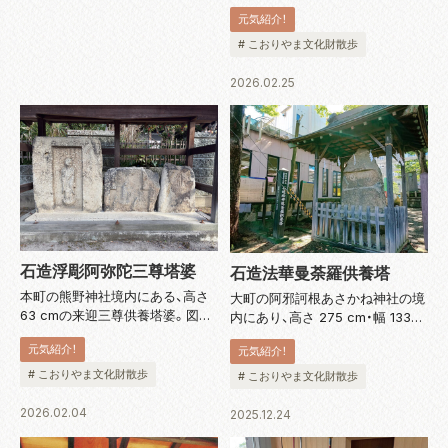
如来・観世音菩薩・勢至菩薩の三尊
元気紹介！
像が半肉彫されています。制作年
を記した彫りはないものの、鎌倉
# こおりやま文化財散歩
時代の作と思われます。保存状態
が良く、お顔や衣紋ひだも見てと
2026.02.25
るこ...
石造浮彫阿弥陀三尊塔婆
石造法華曼荼羅供養塔
本町の熊野神社境内にある、高さ
大町の阿邪訶根あさかね神社の境
63 cmの来迎三尊供養塔婆。図柄
内にあり、高さ 275 cm・幅 133
は恵心僧都式で、脇侍二尊が膝を
cm・厚さ 31 cmの碑。治暦 3 年（
元気紹介！
元気紹介！
かがめた姿で雲に乗る、いわゆる
1067 年）に、後冷泉院の命を奉じ
飛雲来迎図。制作年を記した彫り
た平導師海玩が当地で国家鎮護の
# こおりやま文化財散歩
# こおりやま文化財散歩
はないものの、鎌倉時代の作と思
修法を執行しました。この時建て
われます。 〈郡山市指定重要有形
た碑が今...
2026.02.04
2025.12.24
文...