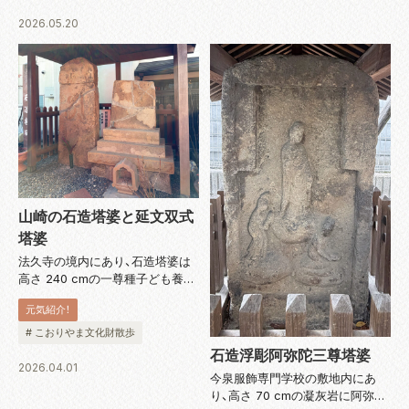
様式を基調とするモダンな外観
は、開拓の意気込みが壮麗に表現
2026.05.20
され、...
山崎の石造塔婆と延文双式
塔婆
法久寺の境内にあり、石造塔婆は
高さ 240 cmの一尊種子ども養塔
婆。凝灰岩に種子「ア」を薬研彫り
元気紹介！
で刻んでいます。延文双式塔婆は
2 つの台石を持ち、一石に 2 個の
# こおりやま文化財散歩
塔婆型の枠を刻んでいます。主と
石造浮彫阿弥陀三尊塔婆
して夫妻の逆修塔（生前に...
2026.04.01
今泉服飾専門学校の敷地内にあ
り、高さ 70 cmの凝灰岩に阿弥陀