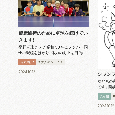
健康維持のために卓球を続けてい
きます！
桑野卓球クラブ 昭和 53 年にメンバー同
士の親睦をはかり、体力の向上を目的に
結成された桑野卓球クラブ。会長の青木
元気紹介！
# 大人のシュミ活
正好さんにお話を伺いました。「現在、50
代から 80 代の 19 人のメンバーで活動を
2024.10.12
シャン
しています。結成当...
友だちの
です。四
飼ってい
読み物
は夕方に
た。二、
2024.10.12
配で、心