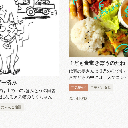
子ども食堂きぼうのたね
代表の姜さんは 3児の母です。
お友だちの中には一人でコン
プー済み
食べる子がいること。また目的
元気紹介！
# 子ども食堂
を歩き回っている子がいるのを
家は山の上の、ほんとうの田舎
とかしたいとスタートしたのが
歳になるメス猫のミミちゃんを
2024.10.12
食堂きぼうのたね」。 高校生まで
るのですが、ある日、ミミちゃん
# にゃんこ物語
なっても帰ってきませんでし
三日待っても帰ってこない。「心
配で」と私のところに電話がか