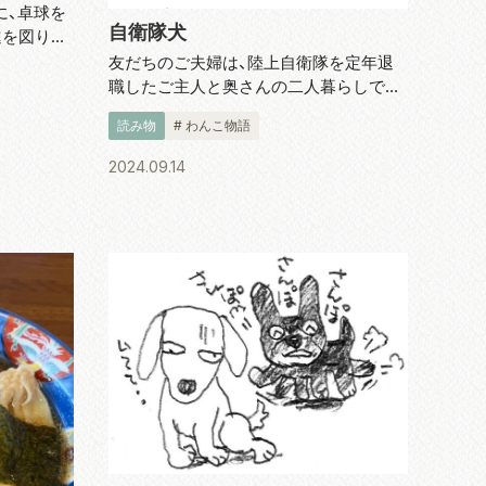
に、卓球を
自衛隊犬
進を図りな
めるため
友だちのご夫婦は、陸上自衛隊を定年退
ブ。会長
職したご主人と奥さんの二人暮らしで
した。「現
す。パグ犬の男の子のタローを飼ってい
読み物
# わんこ物語
るのですが、これが傑作なんです。 定年
退職して暇になったご主人が、タローに
2024.09.14
教え込んだのが「ほふく前進」。さすが陸
上...