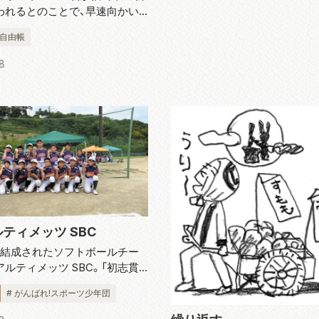
われるとのことで、早速向かい
 自分が生まれる前の大好きな作
の自由帳
館の大スクリーンで観られるな
んなに幸せなことはありません。
8
ごしらえをしなければ……...
ティメッツ SBC
年に結成されたソフトボールチー
ルティメッツ SBC。「初志貫
ームスローガンに年中から小学 6
# がんばれ!スポーツ少年団
0 人が週 3 回の練習に励んでい
督の佐々木信昭さんは「ソフトボ