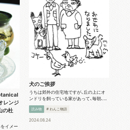
犬のご挨拶
うちは郊外の住宅地ですが、丘の上にオ
tanical
ンドリを飼っている家があって、毎朝、と
 オレンジ
んでもなく早い時間にコッケコッコーと
読み物
# わんこ物語
麓山の杜
鳴くので、ご近所めいわくになっていま
した。 その家は、オンドリの他に、ウコッ
2024.08.24
ケイと、ときどき警察車両がお迎えに...
瀑をイメー