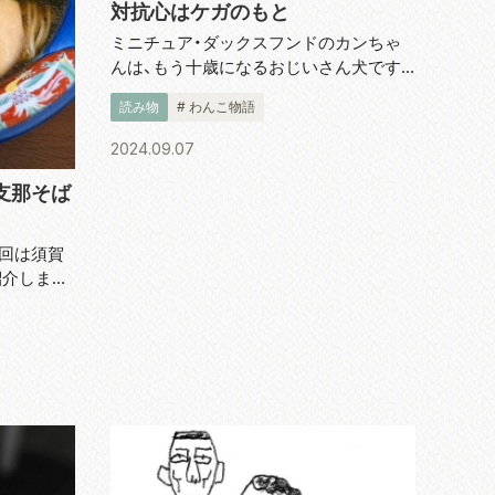
対抗心はケガのもと
ミニチュア・ダックスフンドのカンちゃ
んは、もう十歳になるおじいさん犬です。
お散歩がキライで、外に出してもすぐ「だ
読み物
# わんこ物語
っこ、だっこ」と抱かれたがって歩きませ
ん。だから肉球がピンク色のお餅みたい
2024.09.07
に柔らかいのです。 ところが、フレ...
支那そば
回は須賀
紹介しま
タン麺」素材
とで、上
ワンタン