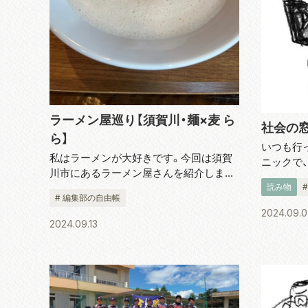
ラーメン屋巡り【須賀川・麺×麦 ら
社会の
ら】
いつも行
私はラーメンが大好きです。今回は須賀
ニックで
川市にあるラーメン屋さんを紹介しま
が笑いな
読み物
す。 麺×麦 らら「泡鶏白湯塩ラーメン」超
ズボンの
# 編集部の自由帳
濃厚の鶏白湯、しかも泡スープ。鶏の旨み
ンのファ
2024.09.
に溺れました。
は失礼と閉
2024.09.13