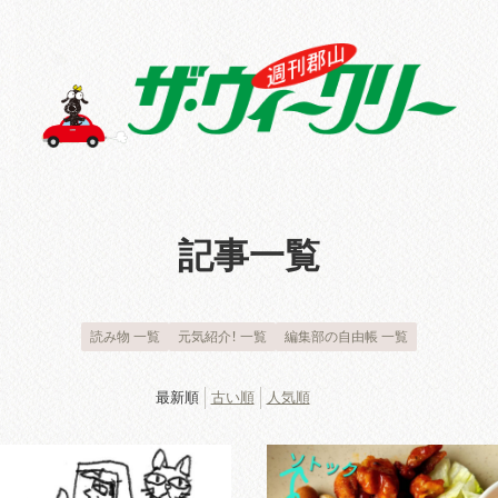
記事一覧
読み物 一覧
元気紹介！ 一覧
編集部の自由帳 一覧
最新順
古い順
人気順