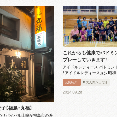
これからも健康でバドミ
プレーしていきます！
アイドルレディース バドミン
「アイドルレディース」は、昭和 
術向上と健康維持、親睦を深め
元気紹介！
# 大人のシュミ活
結成されました。 会長の樋口
「現在、60 代から 80 代のメンバ
2024.09.28
で、毎週木曜日...
子【福島・丸福】
のリバイバル上映が福島市の映