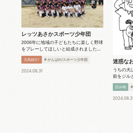
レッツあさかスポーツ少年団
2006年に地域の子どもたちに楽しく野球
をプレーしてほしいと結成されました。
「野球を楽しむ」を合言葉に小学1年生から
元気紹介！
# がんばれ!スポーツ少年団
迷惑な
6年生の24人が週に2回の練習に汗を流し
ます。代表・監督の磯部清さんは「野球を
うちの犬
2024.08.31
通じて、礼儀作法やチームワ...
前をジル
で、お客
読み物
て喜ぶの
をふりま
2024.08.3
出た。その