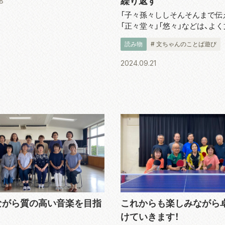
繰り返す
8
の向上...
「子々孫々ししそんそんまで伝
「正々堂々」「悠々」などは、よ
目にします。が、しかし、この「
読み物
# 文ちゃんのことば遊び
なのでしょうか。ふと気になっ
引いてみたら、「送り字」「踊り字
2024.09.21
同じ文字を繰り返すときに...
ながら質の高い音楽を目指
これからも楽しみながら
けていきます！