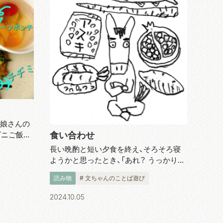
 娘さんの
食い合わせ
ビニご飯を
もなく外
長い晩酌と短い夕食を終え、そろそろ寝
見て、何
ようかと思ったとき、「あれ？ うっかりし
「子ども
て鰻と梅干しを食っちゃった」というこ
無料...
読み物
# 文ちゃんのことば遊び
とに気づきました。冷酒をコップで二杯、
つまみにはゼイタクにも冷凍してあった
2024.10.05
鰻のかば焼きを食べ、あと軽く梅茶漬...