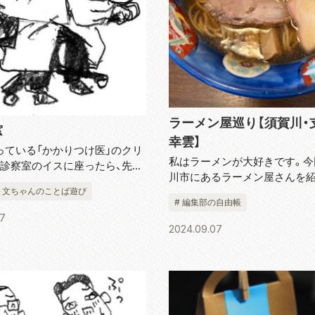
ラーメン屋巡り【須賀川・
窓
幸雲】
っている「かかりつけ医」のクリ
私はラーメンが大好きです。今
、診察室のイスに座ったら、先生
川市にあるラーメン屋さんを
がら「風邪引きますよ」と、私の
# 文ちゃんのことば遊び
す。 支那そば 幸雲「特製ワン
前を指さしました。見るとズボ
# 編集部の自由帳
を生かした無化調スープとのこ
スナーが開いていたので、これ
07
品な味わいでした。肉とエビの
めながら、ふうん、今は「...
2024.09.07
もジューシーで美味しいです。