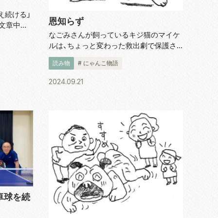
え続ける」
恩知らず
く文章中に
なごみさんが飼っているキジ猫のマイケ
々」とは何
ルは、ちょっと変わった救出劇で保護さ
て辞書を
れた猫です。 その救出劇とは……。ある若
」といい、
読み物
# にゃんこ物語
いご夫婦がお祖母ちゃんの家をもらって
住みはじめたところ、なんだか壁から子
2024.09.21
猫の鳴き声が…。普通ならどうしようも...
卓球を続