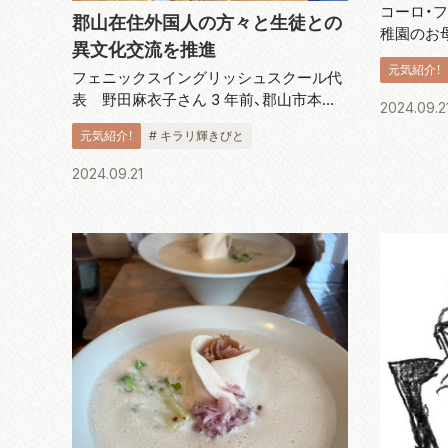
コーロ・フ
郡山在住外国人の方々と生徒との
稚園のお
異文化交流を推進
ーラスを
元気紹介！
た。毎週金曜
フェニックスイングリッシュスクール代
山田地域
表 野田麻衣子さん 3 年前、郡山市本町
2024.09.2
す。 代表の
に誕生したフェニックスイングリッシュ
元気紹介！
# キラリ輝きびと
スクールは、当時郡山ではまだ珍しかっ
た、ネイティブスピーカーの先生と接す
2024.09.21
る、英語イマージョン・プログラムを取...