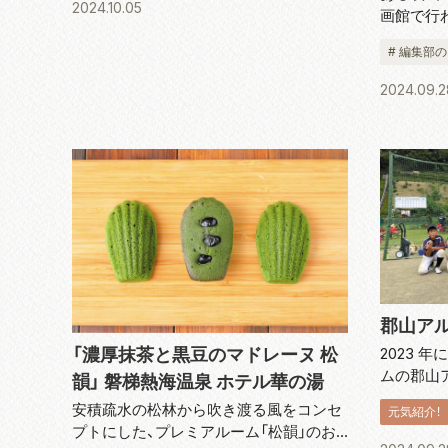
2024.10.05
画館で行
け、やたらに走り回る一歳半くらいのオ...
ました。
# 編集部
品を映画
んて、こ
2024.09.2
その前に腹
郡山アル
「濃厚抹茶と黒豆のマドレーヌ 松
2023 
ムの郡山ア
韻」 磐梯熱海温泉 ホテル華の湯
徹」をチ
安積疏水の松林から吹き渡る風をコンセ
元気紹介！
年生の 2
プトにした、プレミアルーム「松韻」のお
ます。監