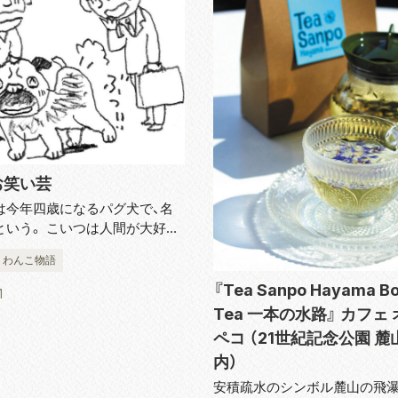
お笑い芸
は今年四歳になるパグ犬で、名
という。 こいつは人間が大好き
さんが来るとお尻をふりまくっ
# わんこ物語
だが、あるとき、お客さんにお尻
くっていたら「ブッ」とおならが
『Tea Sanpo Hayama Bo
1
場は大爆笑。 ジルのやつ...
Tea 一本の水路』 カフェ
ペコ （21世紀記念公園 
内）
安積疏水のシンボル麓山の飛