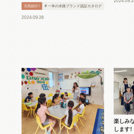
2024.09.2
もてなし専用として開発された茶菓子。
ールの技術
元気紹介！
# 一本の水路ブランド認証カタログ
福島県産の米粉を使用し、抹茶の香りと
色、しっとり食感にこだわって仕上げま
2024.09.28
した。お土産はもちろん、高級感のある
ギ...
楽しみ
します！