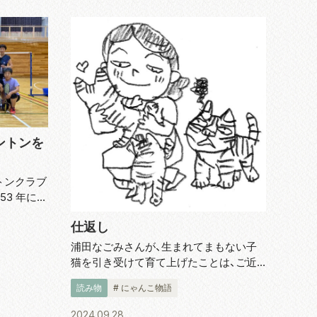
ントンを
トンクラブ
53 年に技
るために
仕返し
博子さんは
ー 18 人
浦田なごみさんが、生まれてまもない子
猫を引き受けて育て上げたことは、ご近
所のみーんなが知っています。そんなわ
読み物
# にゃんこ物語
けで、育て上げたマイケルが十歳になっ
た頃、ご近所の家の倉庫にノラ猫の子ど
2024.09.28