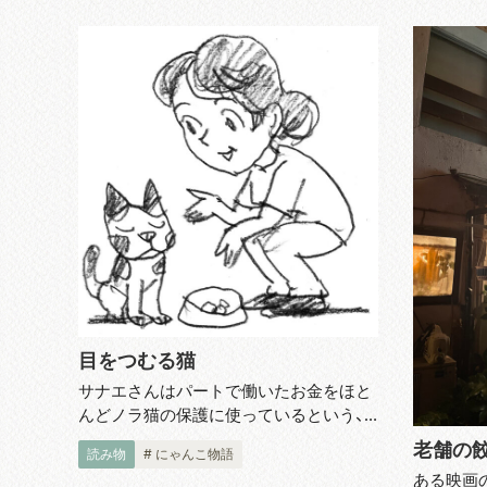
か...
目をつむる猫
サナエさんはパートで働いたお金をほと
んどノラ猫の保護に使っているという、
猫村の村長さんです。その猫村だより。
老舗の餃
読み物
# にゃんこ物語
庭にやってくるノラ猫には、ほとんど避
ある映画
妊・去勢手術をしてきたのですが、一匹だ