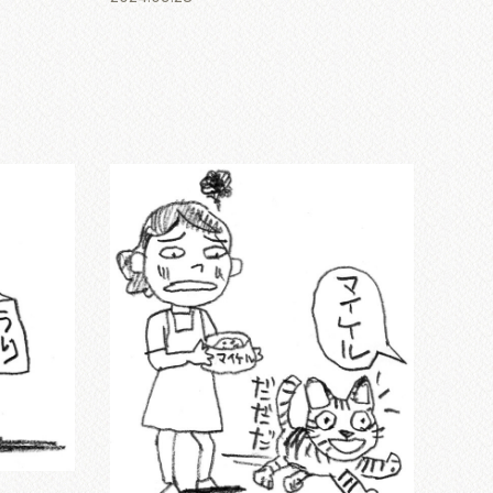
もがいる、という騒ぎになったら、真っ先
に...