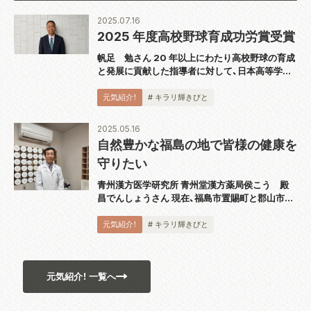
2025.07.16
2025 年度高校野球育成功労賞受賞
帆足 勉さん 20 年以上にわたり高校野球の育成
と発展に貢献した指導者に対して、日本高等学校
野球連盟と朝日新聞社から贈られる「高校野球育
成功労賞」。2025 年度の同賞に、福島県からは、
元気紹介！
# キラリ輝きびと
日和田町にお住いの帆足勉さんが選ば...
2025.05.16
自然豊かな福島の地で皆様の健康を
守りたい
青州漢方医学研究所 青州堂漢方薬局侯こう 殿
昌でんしょうさん 現在、福島市置賜町と郡山市駅
前に店舗を持つ、青州漢方医学研究所・青州堂漢方
薬局を営む侯殿昌さんは、中国山東省青州のご出
元気紹介！
# キラリ輝きびと
身で、中国漢方医師・医学博士でもあります...
元気紹介！ 一覧へ