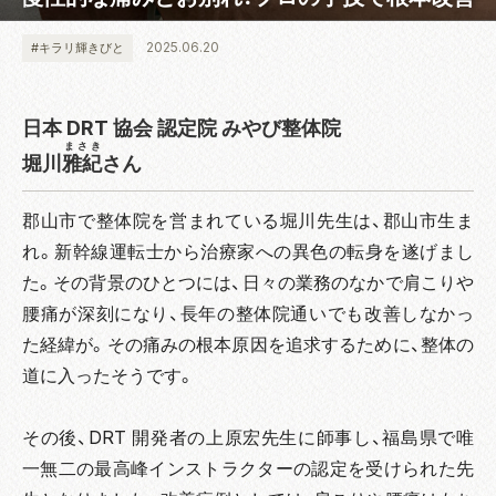
2025.06.20
#キラリ輝きびと
日本 DRT 協会 認定院 みやび整体院
まさき
堀川
雅紀
さん
郡山市で整体院を営まれている堀川先生は、郡山市生ま
れ。新幹線運転士から治療家への異色の転身を遂げまし
た。その背景のひとつには、日々の業務のなかで肩こりや
腰痛が深刻になり、長年の整体院通いでも改善しなかっ
た経緯が。その痛みの根本原因を追求するために、整体の
道に入ったそうです。
その後、DRT 開発者の上原宏先生に師事し、福島県で唯
一無二の最高峰インストラクターの認定を受けられた先