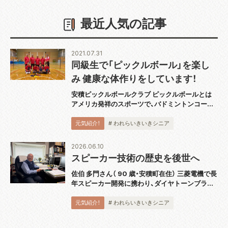
最近人気の記事
2021.07.31
同級生で「ピックルボール」を楽し
み 健康な体作りをしています！
安積ピックルボールクラブ ピックルボールとは
アメリカ発祥のスポーツで、バドミントンコート
と同じ広さのコートで板状のパドルと呼ばれるラ
ケットを使用し、穴あきのプラスチックボールを
元気紹介！
# われらいきいきシニア
打ち合うスポーツです。運動としても緩すぎず
激...
2026.06.10
スピーカー技術の歴史を後世へ
佐伯 多門さん（ 90 歳・安積町在住） 三菱電機で長
年スピーカー開発に携わり、ダイヤトーンブラン
ドの技術発展を支えてきた佐伯多門さんは、4 月
に『スピーカー技術の 100 年』完結巻を出版し、
元気紹介！
# われらいきいきシニア
2018 年から続く全 5...