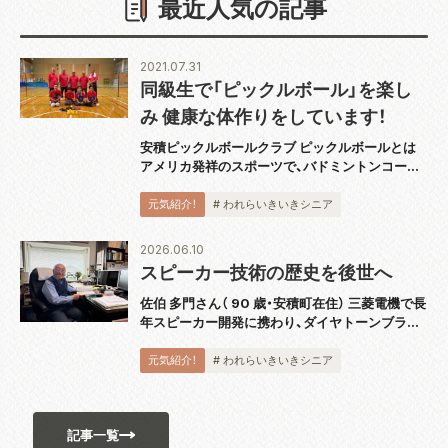
最近人気の記事
2021.07.31
同級生で「ピックルボール」を楽し
み 健康な体作りをしています！
安積ピックルボールクラブ ピックルボールとは
アメリカ発祥のスポーツで、バドミントンコート
と同じ広さのコートで板状のパドルと呼ばれるラ
ケットを使用し、穴あきのプラスチックボールを
元気紹介！
# われらいきいきシニア
打ち合うスポーツです。運動としても緩すぎず
激...
2026.06.10
スピーカー技術の歴史を後世へ
佐伯 多門さん（ 90 歳・安積町在住） 三菱電機で長
年スピーカー開発に携わり、ダイヤトーンブラン
ドの技術発展を支えてきた佐伯多門さんは、4 月
に『スピーカー技術の 100 年』完結巻を出版し、
元気紹介！
# われらいきいきシニア
2018 年から続く全 5...
記事一覧