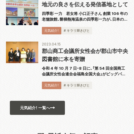
地元の良さを伝える発信基地として
四季彩 一力 若女将 小口正子さん 創業 106 年の
老舗旅館、磐梯熱海温泉の四季彩一力が、日本の
宿・ホテル予約サイト、じゃらん net が主催する
「じゃらん OF THE YEAR 2022 泊まって良かっ
元気紹介！
# キラリ輝きびと
た宿大賞」東...
2023.04.15
郡山商工会議所女性会が郡山市中央
図書館に本を寄贈
令和 4 年 10 月 7 日・8 日に、「第 54 回全国商工
会議所女性会連合会福島全国大会」がビッグパレ
ットふくしまで開催されました。その際、郡山商
工会議所女性会では、記念バッジを制作販売し、そ
元気紹介！
# キラリ輝きびと
の売上金の一部を本の購...
元気紹介！ 一覧へ