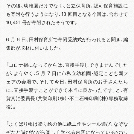
その後、幼稚園だけでなく、公立保育所、認可保育施設に
も寄附を行うようになり、13 回目となる今回は、合わせて
10,451 冊が寄附されたそうです。
6 月 6 日、田村保育所で寄附受納式が行われると聞き、編
集部が取材に伺いました。
「コロナ禍になってからは、直接手渡しできませんでした
が、ようやく、5 月 7 日に市私立幼稚園・認定こども園フ
ェアの会場で、そして今日、田村保育所のお子さんたち
に、直接手渡すことができて本当に良かったです」と、有
賀真治委員長（共栄印刷（株）・不二石橋印刷（株）専務取締
役）。
「よくばり帳は塗り絵の他に紙工作やシール遊び、なぞな
ぞなど遊びながら楽しく学べる内容になっているので、