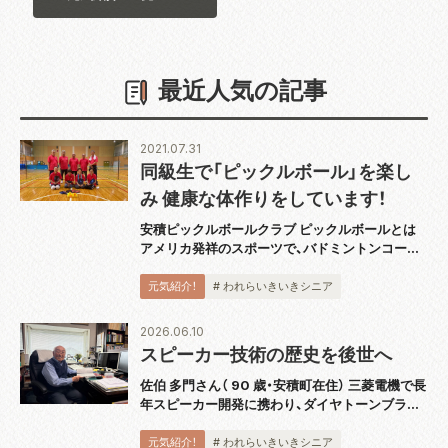
最近人気の記事
2021.07.31
同級生で「ピックルボール」を楽し
み 健康な体作りをしています！
安積ピックルボールクラブ ピックルボールとは
アメリカ発祥のスポーツで、バドミントンコート
と同じ広さのコートで板状のパドルと呼ばれるラ
ケットを使用し、穴あきのプラスチックボールを
元気紹介！
# われらいきいきシニア
打ち合うスポーツです。運動としても緩すぎず
激...
2026.06.10
スピーカー技術の歴史を後世へ
佐伯 多門さん（ 90 歳・安積町在住） 三菱電機で長
年スピーカー開発に携わり、ダイヤトーンブラン
ドの技術発展を支えてきた佐伯多門さんは、4 月
に『スピーカー技術の 100 年』完結巻を出版し、
元気紹介！
# われらいきいきシニア