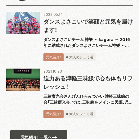
2022.05.14
ダンスよさこいで笑顔と元気を届け
ます！
ダンスよさこいチーム 神樂 ～ kagura ～ 2016
年に結成されたダンスよさこいチーム神樂 ～
kagura ～。ダンス要素を取り入れたよさこいス
タイルを掲げ、よさこいのルールを守りながらど
元気紹介！
# 大人のシュミ活
こまで面白いパフォーマ...
2021.10.23
迫力ある津軽三味線で心も体もリフ
レッシュ！
三絃廣光会さんげんひろみつかい 津軽三味線の
会「三絃廣光会」では、三味線をメインに民謡、尺八
などを楽しみながら活動をしています。1993 年
から活動を始め、現在 30 代から 70 代の 45 名
元気紹介！
# 大人のシュミ活
が参加しています。個人レ...
元気紹介！ 一覧へ