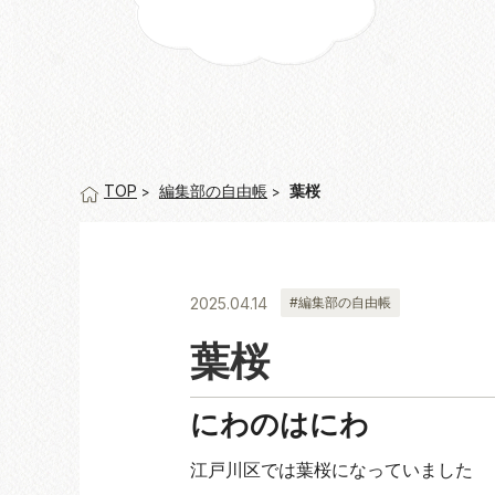
編集部の自由帳
葉桜
TOP
2025.04.14
#編集部の自由帳
葉桜
にわのはにわ
江戸川区では葉桜になっていました