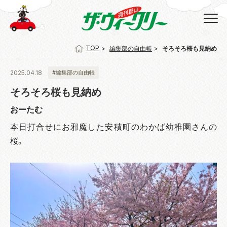
TOP
編集部の自由帳
そろそろ桜も見納め
2025.04.18
#編集部の自由帳
そろそろ桜も見納め
おーたむ
本日打合せにお邪魔した安積町のわかば幼稚園さんの
桜。