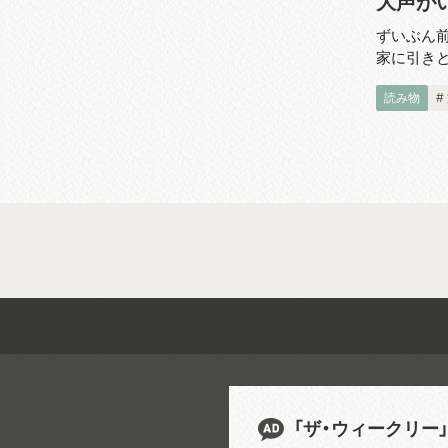
大声が
ずいぶん
家に引き
人暮らし
読み物
#
える。さぁ
うだ、体験
に相談を
っ...
「ザ・ウィークリー