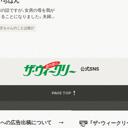
いちばん
ず激...
前の話ですが、女房の母を我が
とることになりました。夫婦二
のところへ八十歳近い義母を迎
 文ちゃんのことば遊び
、どう対応したらいいのか。そ
者に聞いてみよう……と奥野君
持ちかけました。彼はワケあ
公式SNS
PAGE TOP
」への広告出稿について
「ザ・ウィークリ