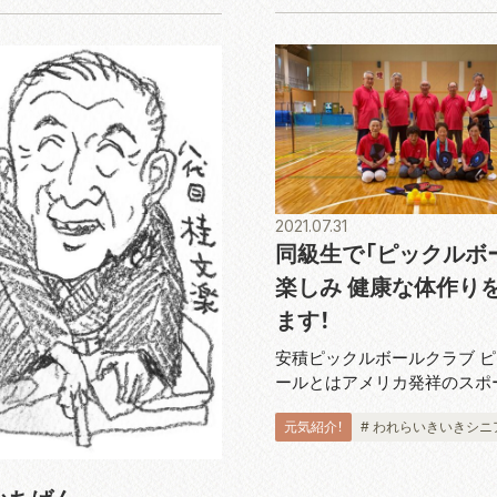
2021.07.31
同級生で「ピックルボ
楽しみ 健康な体作り
ます！
安積ピックルボールクラブ 
ールとはアメリカ発祥のスポ
ドミントンコートと同じ広さ
元気紹介！
# われらいきいきシニ
板状のパドルと呼ばれるラケ
し、穴あきのプラスチックボ
合うスポーツです。運動とし