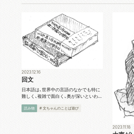
2023.12.16
回文
日本語は、世界中の言語のなかでも特に
難しく、複雑で面白く、奥が深いといわれ
ます。そのため昔から、和歌、俳句はもと
読み物
# 文ちゃんのことば遊び
より、謎なぞ、尻とり、語呂あわせ、替え
歌、など言葉遊びもいろいろあって、子ど
もから大人まで暮らしのなかで結構...
2023.11.18