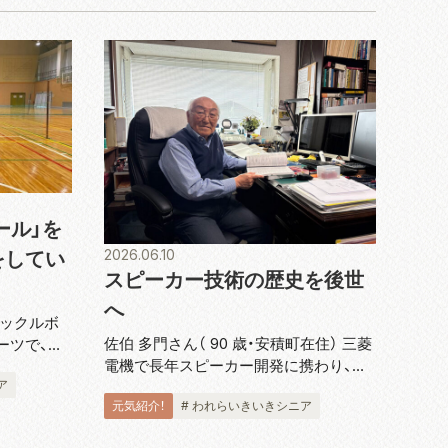
ール」を
2026.06.10
をしてい
スピーカー技術の歴史を後世
へ
ピックルボ
佐伯 多門さん（ 90 歳・安積町在住） 三菱
ーツで、バ
電機で長年スピーカー開発に携わり、ダ
のコートで
ア
イヤトーンブランドの技術発展を支えて
ットを使用
元気紹介！
# われらいきいきシニア
きた佐伯多門さんは、4 月に『スピーカー
ールを打ち
技術の 100 年』完結巻を出版し、2018 年
ても緩すぎ