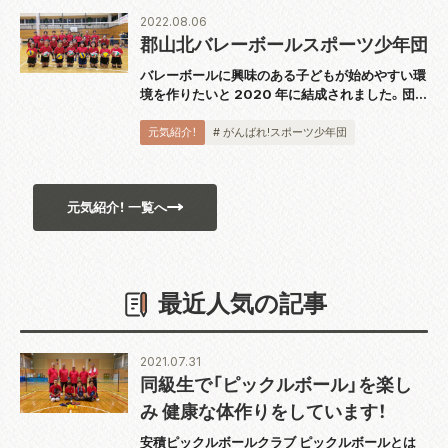
2022.08.06
郡山北バレーボールスポーツ少年団
バレーボールに興味のある子どもが始めやすい環
境を作りたいと 2020 年に結成されました。団員
は小学 1 ～ 6 年生の 35 名で「仲間を大切に笑顔
でプレー」をチームスローガンに週 3 回の練習に
元気紹介！
# がんばれ!スポーツ少年団
励みます。監督の武田直...
元気紹介！ 一覧へ
最近人気の記事
2021.07.31
同級生で「ピックルボール」を楽し
み 健康な体作りをしています！
安積ピックルボールクラブ ピックルボールとは