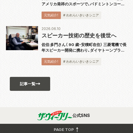
アメリカ発祥のスポーツで、バドミントンコート
と同じ広さのコートで板状のパドルと呼ばれるラ
ケットを使用し、穴あきのプラスチックボールを
元気紹介！
# われらいきいきシニア
打ち合うスポーツです。運動としても緩すぎず
激...
2026.06.10
スピーカー技術の歴史を後世へ
佐伯 多門さん（ 90 歳・安積町在住） 三菱電機で長
年スピーカー開発に携わり、ダイヤトーンブラン
ドの技術発展を支えてきた佐伯多門さんは、4 月
に『スピーカー技術の 100 年』完結巻を出版し、
元気紹介！
# われらいきいきシニア
2018 年から続く全 5...
記事一覧
公式SNS
PAGE TOP