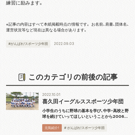
練習に励みます。
※記事の内容はすべて本紙掲載時点の情報です。 お名前、肩書、団体名、
運営状況等など現在は異なる場合があります。
2022.09.03
#がんばれ!スポーツ少年団
このカテゴリの前後の記事
2022.10.01
喜久田イーグルススポーツ少年団
小学生のうちに野球の基本を学び、中学・高校と野
球を続けていってほしいということから2006年
に結成されました。団員は小学 1 年から 6 年の
25 名。「不屈の闘志」をチームスローガンに週3回
元気紹介！
# がんばれ!スポーツ少年団
の練習に励みます。監督の星...