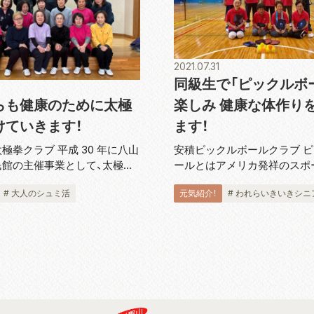
2021.07.31
同級生で「ピックルボ
楽しみ 健康な体作り
らも健康のために太極
ます！
けていきます！
安積ピックルボールクラブ 
極拳クラブ 平成 30 年に八山
ールとはアメリカ発祥のスポ
民館の主催事業として、太極拳
ドミントンコートと同じ広さ
催され、その受講者がこれから
元気紹介！
# われらいきいきシニ
# 大人のシュミ活
板状のパドルと呼ばれるラケ
を続けたいと結成された「やつ
し、穴あきのプラスチックボ
クラブ」。 指導員の引地悌二
合うスポーツです。運動とし
を伺いました。「現在、...
ず激...