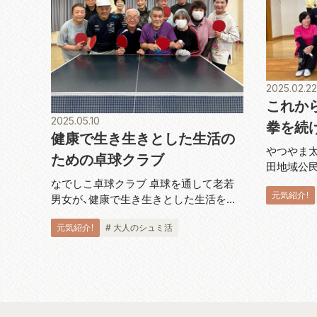
2025.02.22
これか
2025.05.10
拳を続
健康で生き生きとした生活の
やつやま太
ための卓球クラブ
田地域公
講座が開
なでしこ卓球クラブ 卓球を通して老若
元気紹介！
も太極拳
男女が、健康で生き生きとした生活を送
やま太極拳
ると共にメンバー同士の親睦を深めよう
元気紹介！
# 大人のシュミ活
さんにお話
と 2011 年に活動が始まった「なでしこ卓
球クラブ」。 会長の池下健さんにお話を
伺いました。「現在、70 代か...