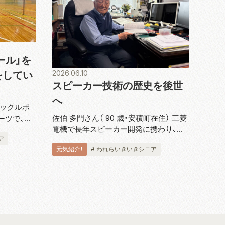
ール」を
2026.06.10
をしてい
スピーカー技術の歴史を後世
へ
ピックルボ
佐伯 多門さん（ 90 歳・安積町在住） 三菱
ーツで、バ
電機で長年スピーカー開発に携わり、ダ
のコートで
ア
イヤトーンブランドの技術発展を支えて
ットを使用
元気紹介！
# われらいきいきシニア
きた佐伯多門さんは、4 月に『スピーカー
ールを打ち
技術の 100 年』完結巻を出版し、2018 年
ても緩すぎ
から続く全 5...